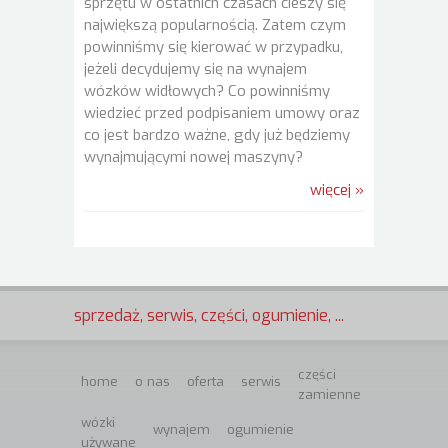
sprzętu w ostatnich czasach cieszy się
największą popularnością. Zatem czym
powinniśmy się kierować w przypadku,
jeżeli decydujemy się na wynajem
wózków widłowych? Co powinniśmy
wiedzieć przed podpisaniem umowy oraz
co jest bardzo ważne, gdy już będziemy
wynajmującymi nowej maszyny?
więcej »
sprzedaż, serwis, części, ogumienie, ...
części
home
o nas
oferta
serwis
zamienne
wózki
wynajem
ogumienie
używane