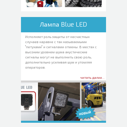
Лампа Blue LED
Исполняет роль защиты от несчастных
случаев наравне с так называемыми
"петухами" и сигналами отмены. В местах с
высоким уровнем шума акустические
сигналы могут не выполнить свою роль,
дополнительно усиливая шум и утомляя
операторов.
читать далее...