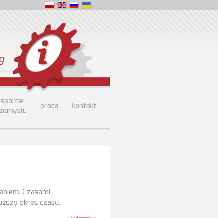
g
sparcie
praca
kontakt
rzemysłu
zaniem. Czasami
uższy okres czasu.