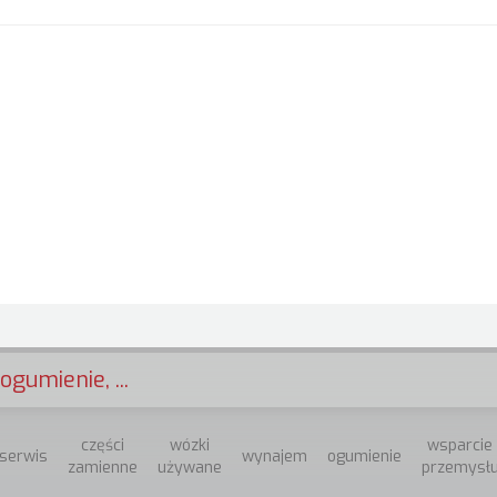
ogumienie, ...
części
wózki
wsparcie
serwis
wynajem
ogumienie
zamienne
używane
przemysł