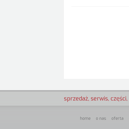
sprzedaż, serwis, części, 
home
o nas
oferta