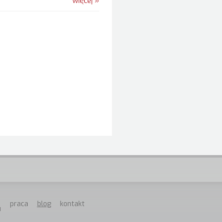
więcej »
praca
blog
kontakt
u