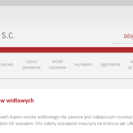
blo
części
wózki
w
serwis
wynajem
ogumienie
zamienne
używane
p
ów widłowych
firmach kupno wózka widłowego nie zawsze jest najlepszym rozwią
est ich wynajem. Oto zalety wynajęcia maszyny na krótszy jak i dł