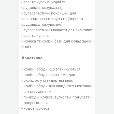
навантажувачів (чорні та
брудовідштовхувальні)
- супереластичні покришки для
вилкових навантажувачів (чорні та
брудовідштовхувальні)
- супереластичні манжети для вилкових
навантажувачів
- колеса та колісні бази для складських
візків
Додатково:
- колісні ободи, що згвинчуються
- колісні ободи з кільцями для
покришок у стандартній версії
- колісні ободи для швидкого монтажу
- снігові ланцюги
- приводні колеса, вулколан, поліуретан
- опорні колеса
- ходові ролики